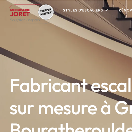
STYLES D’ESCALIERS
RÉNOV
Fabricant escal
sur mesure à G
Bourgtherould