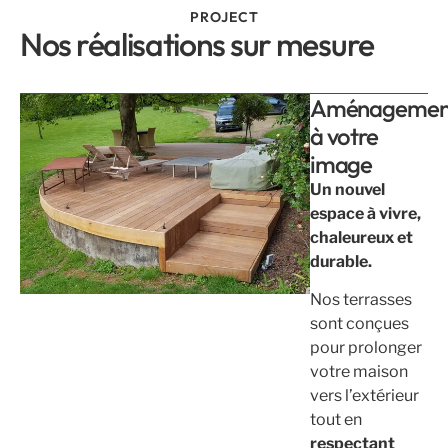
PROJECT
Nos réalisations sur mesure
Aménagemen
à votre
image
Un nouvel
espace à vivre,
chaleureux et
durable.
Nos terrasses
sont conçues
pour prolonger
votre maison
vers l’extérieur
tout en
respectant