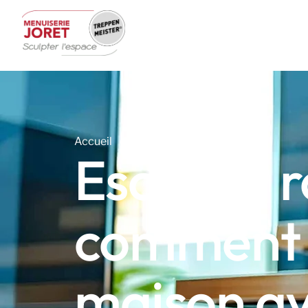
STYLES D’ESCALIERS
RÉNOV
Accueil
Escalier, 
comment o
maison av