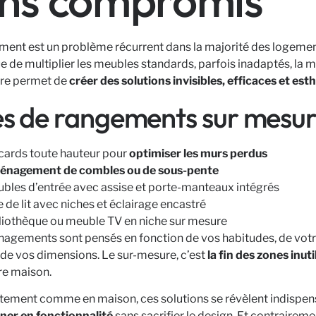
ns compromis
ment est un problème récurrent dans la majorité des logemen
e de multiplier les meubles standards, parfois inadaptés, la 
re permet de
créer des solutions invisibles, efficaces et est
es de rangements sur mesur
cards toute hauteur pour
optimiser les murs perdus
nagement de combles ou de sous-pente
bles d’entrée avec assise et porte-manteaux intégrés
e de lit avec niches et éclairage encastré
liothèque ou meuble TV en niche sur mesure
agements sont pensés en fonction de vos habitudes, de vot
 de vos dimensions. Le sur-mesure, c’est
la fin des zones inuti
re maison.
tement comme en maison, ces solutions se révèlent indispen
ner en fonctionnalité
sans sacrifier le design. Et contraireme