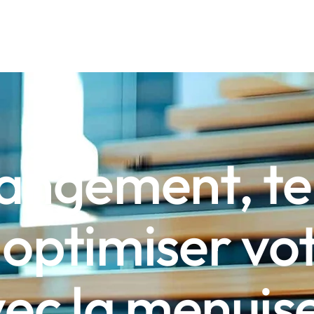
ATION D’ESCALIERS
NOS RÉALISATIONS
AMÉNAGEMENT
rangement, te
ptimiser vo
ec la menuise