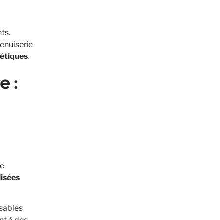
ts.
menuiserie
hétiques
.
e :
re
lisées
sables
nt à des