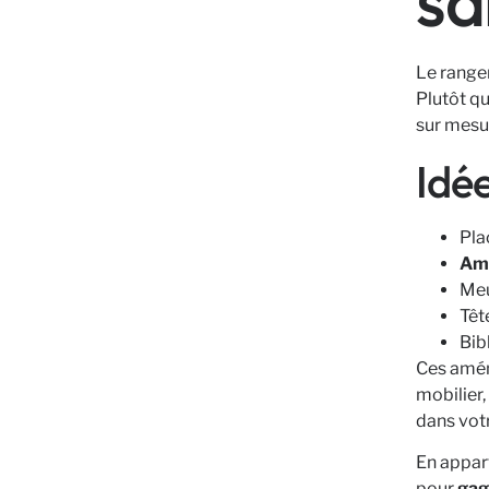
sa
Le range
Plutôt qu
sur mesu
Idé
Pla
Amé
Meu
Têt
Bib
Ces amén
mobilier,
dans vot
En appar
pour
gag