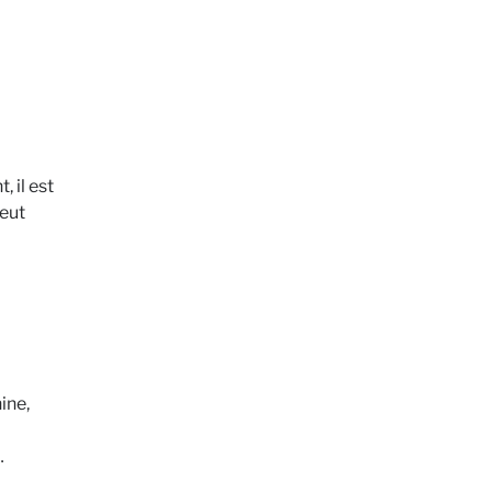
 il est
peut
ine,
…