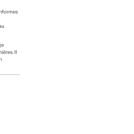
onformes
au
ge
ières. Il
n