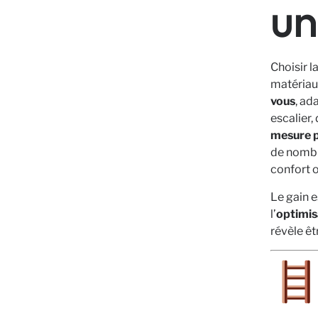
un
Choisir l
matériaux
vous
, ad
escalier,
mesure p
de nombr
confort o
Le gain e
l’
optimis
révèle êt