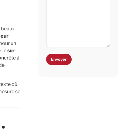
e beaux
pour
 pour un
, le
sur-
oncrète à
de
texte où
 mesure se
…