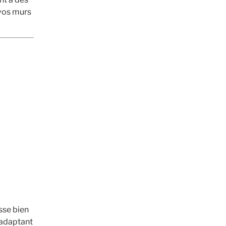
vos murs
asse bien
s’adaptant