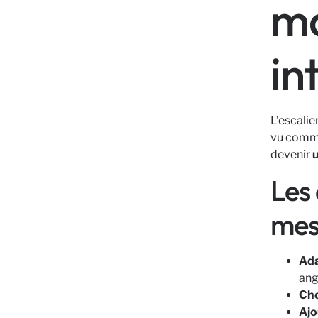
ma
in
L’escalie
vu comme 
devenir
u
Les 
mes
Ada
ang
Cho
Ajo