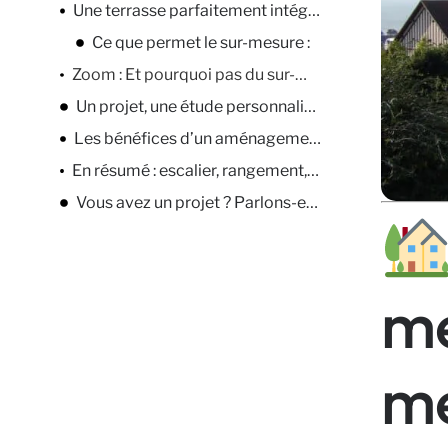
Une terrasse parfaitement intégrée à votre habitat
Ce que permet le sur-mesure :
Zoom : Et pourquoi pas du sur-mesure pour vos portes, fenêtres et claustras ?
Un projet, une étude personnalisée
Les bénéfices d’un aménagement sur mesure
En résumé : escalier, rangement, terrasse, tout est optimisable
Vous avez un projet ? Parlons-en !
me
me