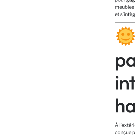
meubles 
et s’intè
pa
in
ha
À l’extér
conçue 