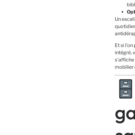
bib
Opt
Un escali
quotidien
antidérap
Et si l’on
intégré, 
s’affich
mobilier 
ga