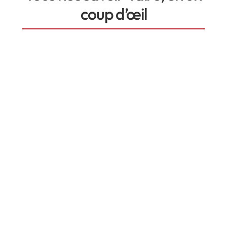
coup d’œil
Fabrication & pose d’escaliers
sur mesure