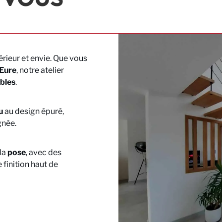
érieur et envie. Que vous
Eure
, notre atelier
bles
.
u
au design épuré,
gnée.
la
pose
, avec des
e finition haut de