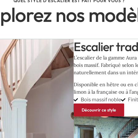
QUEL STYLE D’ESCALIER EST FAIT POUR VOUS ?
plorez nos modè
Escalier trad
L’escalier de la gamme Aura
bois massif. Fabriqué selon l
naturellement dans un inté
Disponible en hêtre ou en ch
limon à la française ou à l’a
Bois massif noble
Fini
Découvrir ce style