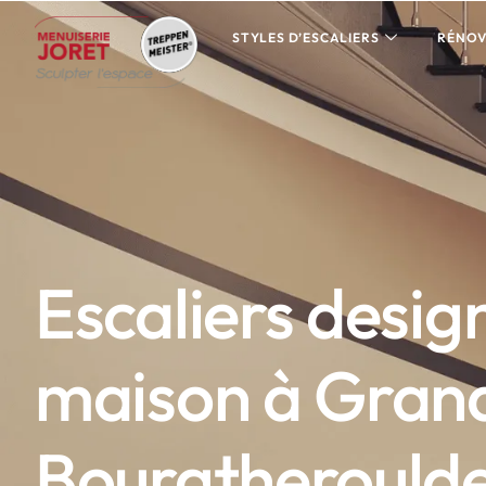
STYLES D’ESCALIERS
RÉNOV
Escaliers desig
maison à Gran
Bourgtherould