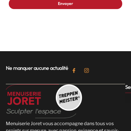
Ne manquer aucune actualité
Se
Menuiserie Joret vous accompagne dans tous vos
projets sur mesure, avec passion, exigence et savoir-