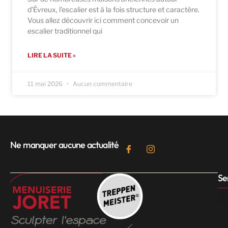
d’Évreux, l’escalier est à la fois structure et caractère.
Vous allez découvrir ici comment concevoir un
escalier traditionnel qui
LIRE LA SUITE »
11 mai 2026
Aucun commentaire
Ne manquer aucune actualité
Se