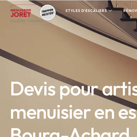
STYLES D’ESCALIERS
RÉNOV
Devis pour arti
menuisier en es
Bourg-Achard