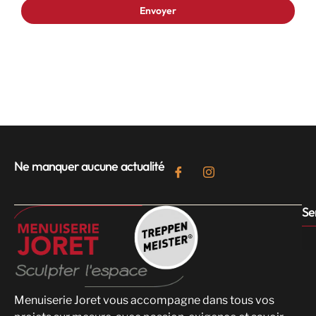
Ne manquer aucune actualité
Se
Menuiserie Joret vous accompagne dans tous vos