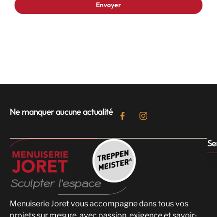
Ne manquer aucune actualité
Se
Menuiserie Joret vous accompagne dans tous vos
projets sur mesure, avec passion, exigence et savoir-