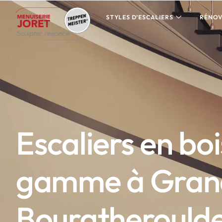
STYLES D’ESCALIERS
RÉNOV
Escaliers en bo
gamme à Gran
Bourgtherould