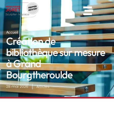
Accueil
Création de
bibliothèque sur mesure
à Grand
Bourgtheroulde
28 mai 2026
Articles