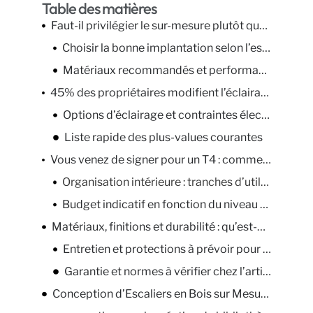
Table des matières
Faut-il privilégier le sur-mesure plutôt que le meuble prêt-à-poser ?
Choisir la bonne implantation selon l’espace disponible et l’usage
Matériaux recommandés et performances attendues
45% des propriétaires modifient l’éclairage pour mieux valoriser les étagères
Options d’éclairage et contraintes électriques à considérer
Liste rapide des plus-values courantes
Vous venez de signer pour un T4 : comment définir le cahier des charges meuble par meuble ?
Organisation intérieure : tranches d’utilisation et modularité
Budget indicatif en fonction du niveau de finition : nous contacter.
Matériaux, finitions et durabilité : qu’est-ce qui tient vraiment ?
Entretien et protections à prévoir pour une longue durée
Garantie et normes à vérifier chez l’artisan
Conception d’Escaliers en Bois sur Mesure à Bernay