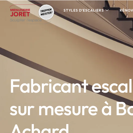
STYLES D’ESCALIERS
RÉNOV
Fabricant escal
sur mesure à B
Achard