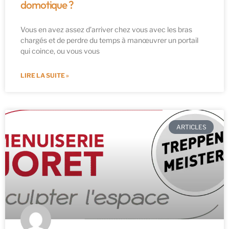
domotique ?
Vous en avez assez d’arriver chez vous avec les bras
chargés et de perdre du temps à manœuvrer un portail
qui coince, ou vous vous
LIRE LA SUITE »
ARTICLES