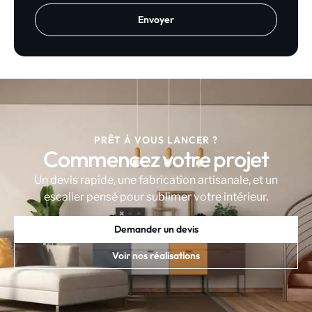
PRÊT À VOUS LANCER ?
Commencez votre projet
Un devis rapide, une fabrication artisanale, et un
escalier pensé pour sublimer votre intérieur.
Demander un devis
Voir nos réalisations