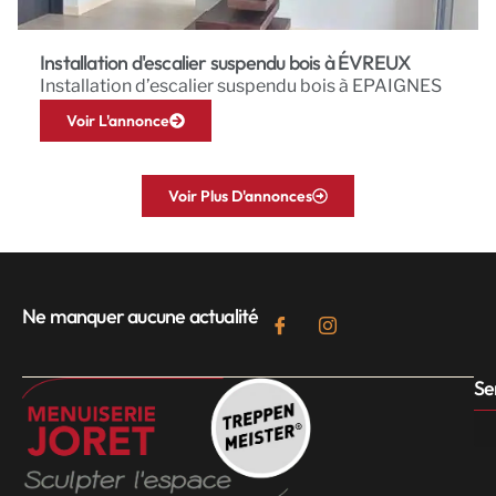
Installation d'escalier suspendu bois à ÉVREUX
Installation d’escalier suspendu bois à EPAIGNES
Voir L'annonce
Voir Plus D'annonces
Ne manquer aucune actualité
Se