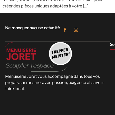
créer des pièces uniques adaptées à votre […]
Ne manquer aucune actualité
Se
Menuiserie Joret vous accompagne dans tous vos
projets sur mesure, avec passion, exigence et savoir-
faire local.