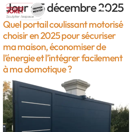
Jour :
15 décembre 2025
Quel portail coulissant motorisé
choisir en 2025 pour sécuriser
ma maison, économiser de
l’énergie et l’intégrer facilement
à ma domotique ?